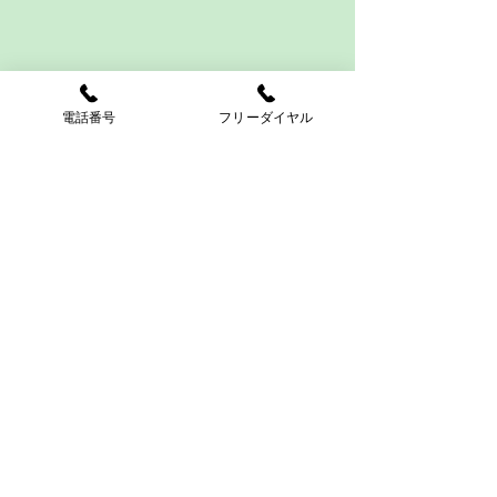
電話番号
フリーダイヤル
お問合せ
引越しなら全国どこでも安心・安全福山通
運へお任せください。
099-281-2920
HPはこちら